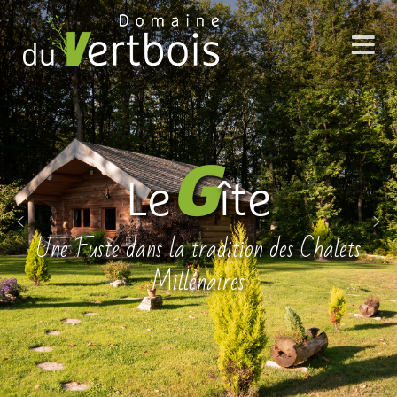
G
Le
îte
Une Fuste dans la tradition des Chalets
Millénaires