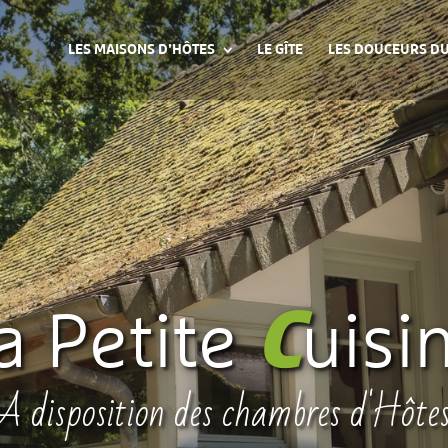
LES MAISONS D’HÔTES
LE GÎTE
LES DOUCEURS DU
C
a Petite
uisi
A disposition des chambres d'Hôte